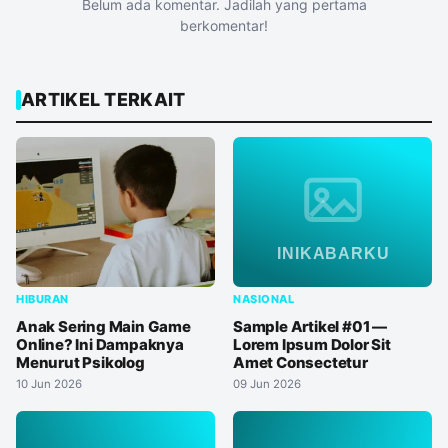
Belum ada komentar. Jadilah yang pertama
berkomentar!
ARTIKEL TERKAIT
HIBURAN
NASIONAL
Anak Sering Main Game
Sample Artikel #01 —
Online? Ini Dampaknya
Lorem Ipsum Dolor Sit
Menurut Psikolog
Amet Consectetur
10 Jun 2026
09 Jun 2026