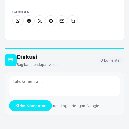
BAGIKAN
WhatsApp
Facebook
X
Telegram
Email
Salin
Diskusi
💬
0 komentar
Bagikan pendapat Anda
atau Login dengan Google
Kirim Komentar