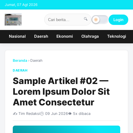
Jumat, 07 Agt 2026
🔍
Login
Nasional
Daerah
Ekonomi
Olahraga
Teknologi
Beranda
› Daerah
DAERAH
Sample Artikel #02 —
Lorem Ipsum Dolor Sit
Amet Consectetur
✍️ Tim Redaksi
🕒 09 Jun 2026
👁️ 5x dibaca